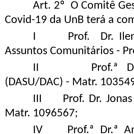
Art. 2º O Comitê Ges
Covid-19 da UnB terá a com
I Prof. Dr. Ileno
Assuntos Comunitários - Pr
II Prof.ª Dr.ª L
(DASU/DAC) - Matr. 10354
III Prof. Dr. Jonas 
Matr. 1096567;
IV Prof.ª Dr.ª An