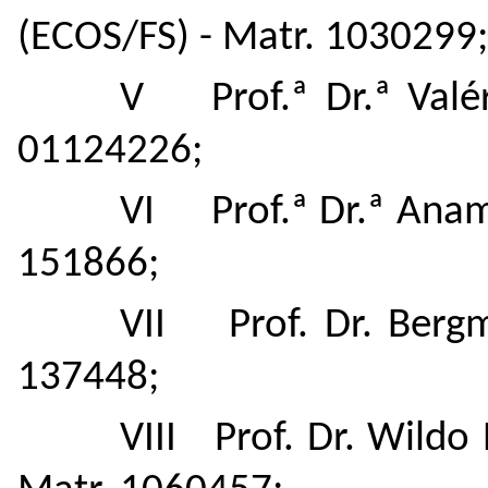
(ECOS/FS) - Matr. 1030299;
V Prof.ª Dr.ª Valé
01124226;
VI Prof.ª Dr.ª Aname
151866;
VII Prof. Dr. Bergm
137448;
VIII Prof. Dr. Wildo