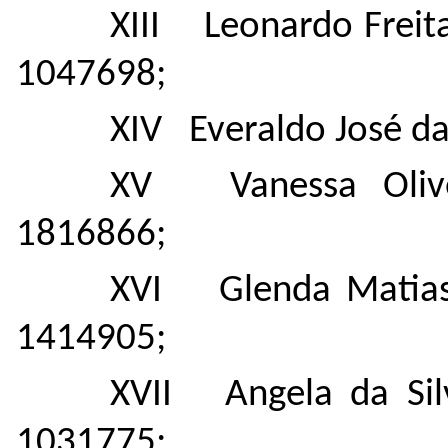
XIII Leonardo Freita
1047698;
XIV Everaldo José da
XV Vanessa Olivei
1816866;
XVI Glenda Matias 
1414905;
XVII Angela da Sil
1031775;