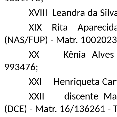
XVIII Leandra da Silv
XIX Rita Apareci
(NAS/FUP) - Matr. 1002023
XX Kênia Alves G
993476;
XXI Henriqueta Carv
XXII discente Mar
(DCE) - Matr. 16/136261 - T