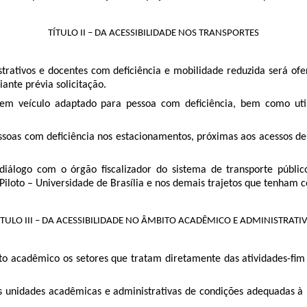
TÍTULO II – DA ACESSIBILIDADE NOS TRANSPORTES
strativos e docentes com deficiência e mobilidade reduzida será of
nte prévia solicitação.
 em veículo adaptado para pessoa com deficiência, bem como uti
essoas com deficiência nos estacionamentos, próximas aos acessos de
iálogo com o órgão fiscalizador do sistema de transporte públic
o Piloto – Universidade de Brasília e nos demais trajetos que tenham
ÍTULO III – DA ACESSIBILIDADE NO ÂMBITO ACADÊMICO E ADMINISTRATI
bito acadêmico os setores que tratam diretamente das atividades-fim 
s unidades acadêmicas e administrativas de condições adequadas à 