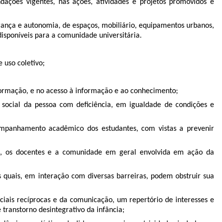
dações vigentes, nas ações, atividades e projetos promovidos e
urança e autonomia, de espaços, mobiliário, equipamentos urbanos,
disponíveis para a comunidade universitária.
 uso coletivo;
formação, e no acesso à informação e ao conhecimento;
o social da pessoa com deficiência, em igualdade de condições e
panhamento acadêmico dos estudantes, com vistas a prevenir
ivos, os docentes e a comunidade em geral envolvida em ação da
s quais, em interação com diversas barreiras, podem obstruir sua
ciais recíprocas e da comunicação, um repertório de interesses e
 transtorno desintegrativo da infância;