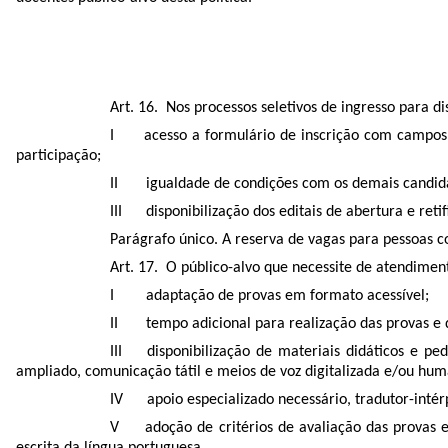
Art. 16. Nos processos seletivos de ingresso para 
I acesso a formulário de inscrição com campos esp
participação;
II igualdade de condições com os demais candidat
III disponibilização dos editais de abertura e retif
Parágrafo único. A reserva de vagas para pessoas c
Art. 17. O público-alvo que necessite de atendiment
I adaptação de provas em formato acessível;
II tempo adicional para realização das provas e d
III disponibilização de materiais didáticos e ped
ampliado, comunicação tátil e meios de voz digitalizada e/ou hu
IV apoio especializado necessário, tradutor-intérp
V adoção de critérios de avaliação das provas esc
escrita da língua portuguesa.