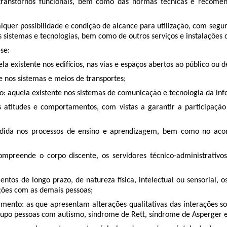
 transtornos funcionais, bem como das normas técnicas e recomen
alquer possibilidade e condição de alcance para utilização, com seg
s sistemas e tecnologias, bem como de outros serviços e instalações 
-se:
 existente nos edifícios, nas vias e espaços abertos ao público ou de
e nos sistemas e meios de transportes;
: aquela existente nos sistemas de comunicação e tecnologia da in
as atitudes e comportamentos, com vistas a garantir a participaçã
ida nos processos de ensino e aprendizagem, bem como no acom
o compreende o corpo discente, os servidores técnico-administrat
s de longo prazo, de natureza física, intelectual ou sensorial, o
ições com as demais pessoas;
ento: as que apresentam alterações qualitativas das interações so
 grupo pessoas com autismo, síndrome de Rett, síndrome de Asperger e