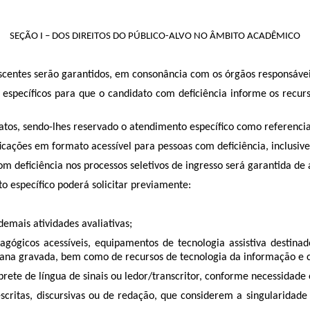
SEÇÃO I – DOS DIREITOS DO PÚBLICO-ALVO NO ÂMBITO ACADÊMICO
discentes serão garantidos, em consonância com os órgãos responsávei
ecíficos para que o candidato com deficiência informe os recursos
os, sendo-lhes reservado o atendimento específico como referencia
icações em formato acessível para pessoas com deficiência, inclusive 
om deficiência nos processos seletivos de ingresso será garantida d
o específico poderá solicitar previamente:
emais atividades avaliativas;
agógicos acessíveis, equipamentos de tecnologia assistiva destina
mana gravada, bem como de recursos de tecnologia da informação e 
rete de língua de sinais ou ledor/transcritor, conforme necessidade 
ritas, discursivas ou de redação, que considerem a singularidade 