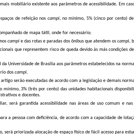
s mobiliário existente aos parâmetros de acessibilidade. Em caso de
espaços de refeição nos
campi
, no mínimo, 5% (cinco por cento) de
acompanhado de mapa tátil, onde for necessário;
 nos
campi
e das rotas e paradas dos ônibus que atendem os
campi
, 
cionais que representem risco de queda devido às más condições d
da Universidade de Brasília aos parâmetros estabelecidos na norma
ário dos
campi
.
artigo serão executadas de acordo com a legislação e demais norma
o mínimo, 3% (três por cento) das unidades habitacionais disponibil
strativos e docentes.
liar, será garantida acessibilidade nas áreas de uso comum e nas 
para a pessoa com deficiência, de acordo com a capacidade de lotação 
o, será priorizada alocação de espaço físico de fácil acesso para est