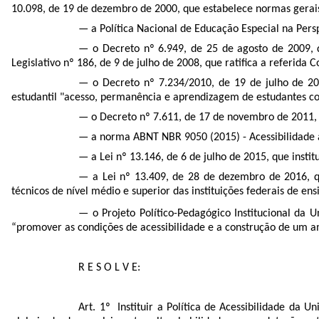
10.098, de 19 de dezembro de 2000, que estabelece normas gerais 
— a Política Nacional de Educação Especial na Pers
— o Decreto nº 6.949, de 25 de agosto de 2009, q
Legislativo nº 186, de 9 de julho de 2008, que ratifica a referid
— o Decreto nº 7.234/2010, de 19 de julho de 20
estudantil "acesso, permanência e aprendizagem de estudantes com
— o Decreto nº 7.611, de 17 de novembro de 2011, 
— a norma ABNT NBR 9050 (2015) - Acessibilidade a
— a Lei nº 13.146, de 6 de julho de 2015, que instit
— a Lei nº 13.409, de 28 de dezembro de 2016, qu
técnicos de nível médio e superior das instituições federais de ens
— o Projeto Político-Pedagógico Institucional da U
“promover as condições de acessibilidade e a construção de um amb
R E S O L V E:
Art. 1º Instituir a Política de Acessibilidade da U