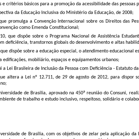
e critérios básicos para a promoção da acessibilidade das pessoas 
pectiva da Educação Inclusiva do Ministério da Educação, de 2008;
ue promulga a Convenção Internacional sobre os Direitos das Pess
a Convenção como Emenda Constitucional;
10, que dispõe sobre o Programa Nacional de Assistência Estudant
 deficiência, transtornos globais do desenvolvimento e altas habili
que dispõe sobre a educação especial, o atendimento educacional esp
 edificações, mobiliário, espaços e equipamentos urbanos;
ui a Lei Brasileira de Inclusão da Pessoa com Deficiência - Estatuto d
e altera a Lei nº 12.711, de 29 de agosto de 2012, para dispor s
ino;
a
niversidade de Brasília, aprovado na 450
reunião do Consuni, real
iente de trabalho e estudo inclusivo, respeitoso, solidário e colabor
niversidade de Brasília, com os objetivos de zelar pela aplicação da 