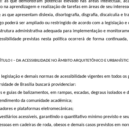
: as que demonstram potencial elevado nas áreas intelectual, aca
o na aprendizagem e realização de tarefas em áreas de seu interess
s que apresentam dislexia, disortografia, disgrafia, discalculia e tr
tigo poderá ser ampliado ou restringido de acordo com a legislação
strutura administrativa adequada para implementação e monitorament
sibilidade previstas nesta política ocorrerá de forma continuada, 
ÍTULO I – DA ACESSIBILIDADE NO ÂMBITO ARQUITETÔNICO E URBANÍSTI
a legislação e demais normas de acessibilidade vigentes em todos os
rsidade de Brasília buscará providenciar:
e guias de balizamentos, em rampas, escadas, degraus isolados e d
tendimento da comunidade acadêmica;
adores e plataformas eletromecânicas;
tiários acessíveis, garantindo o quantitativo mínimo previsto e se
oas em cadeiras de roda, obesos e demais casos previstos em no