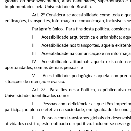
globais do desenvolvimento, altas habilidades, superdotação e
implementados pela Universidade de Brasília.
Art. 2º Considera-se acessibilidade como toda e qu
edificações, transportes, informação e comunicação, inclusive seu
Parágrafo único. Para fins desta política, considera
I Acessibilidade arquitetônica e urbanística: aquela
II Acessibilidade nos transportes: aquela existent
III Acessibilidade na comunicação e na informação
IV Acessibilidade atitudinal: aquela existente n
oportunidades, com as demais pessoas; e
V Acessibilidade pedagógica: aquela compreend
situações de retenção e evasão.
Art. 3º Para fins desta Política, o público-alv
Universidade, identificados como:
I Pessoas com deficiência: as que têm impedimento
participação plena e efetiva na sociedade, em igualdade de cond
II Pessoas com transtornos globais do desenvolvim
atividades restrito, estereotipado e repetitivo. Incluem-se nesse