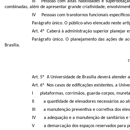
III Pessoas com altas habilidades e superdotação
combinadas, além de apresentar grande criatividade, envolviment
IV Pessoas com transtornos funcionais específicos: a
Parágrafo único. O público-alvo elencado neste ar
Art. 4º Caberá à administração superior planejar e
Parágrafo único. O planejamento das ações de aces
Brasília.
T
Art. 5º A Universidade de Brasília deverá atender 
Art. 6º Nos casos de edificações existentes, a Unive
I plataformas, corrimãos, guarda-corpos, muretas 
II a quantidade de elevadores necessários ao a
III a manutenção preventiva e corretiva dos elev
IV a adequação e a manutenção de sanitários e ves
V a demarcação dos espaços reservados para pess