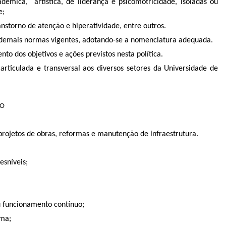
dêmica, artística, de liderança e psicomotricidade, isoladas ou
e;
anstorno de atenção e hiperatividade, entre outros.
 e demais normas vigentes, adotando-se a nomenclatura adequada.
o dos objetivos e ações previstos nesta política.
articulada e transversal aos diversos setores da Universidade de
CO
 projetos de obras, reformas e manutenção de infraestrutura.
esníveis;
u funcionamento contínuo;
rma;