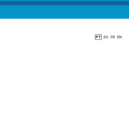
PT
ES
FR
EN